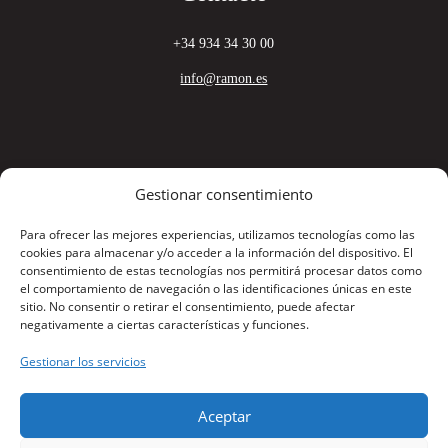
+34 934 34 30 00
info@ramon.es
Gestionar consentimiento
ÚNETE A NUESTRO EQUIPO
Para ofrecer las mejores experiencias, utilizamos tecnologías como las
cookies para almacenar y/o acceder a la información del dispositivo. El
consentimiento de estas tecnologías nos permitirá procesar datos como
el comportamiento de navegación o las identificaciones únicas en este
sitio. No consentir o retirar el consentimiento, puede afectar
negativamente a ciertas características y funciones.
Enlaces de interés
Gestionar los servicios
Aviso Legal
Aceptar
Política de Privacidad